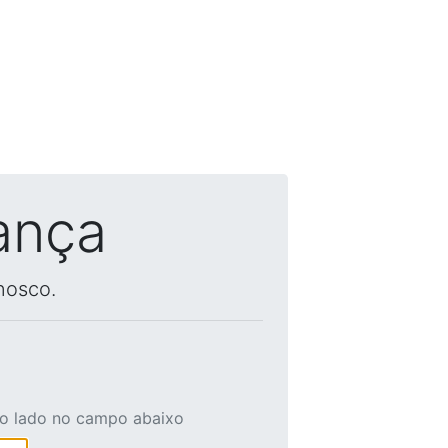
ança
nosco.
ao lado no campo abaixo