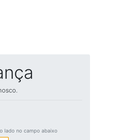
ança
nosco.
ao lado no campo abaixo