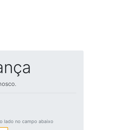
ança
nosco.
ao lado no campo abaixo