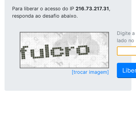
Para liberar o acesso
do IP
216.73.217.31
,
responda ao desafio abaixo.
Digite 
lado no
[trocar imagem]