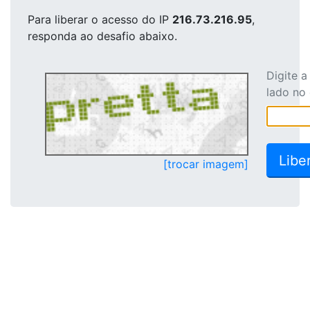
Para liberar o acesso
do IP
216.73.216.95
,
responda ao desafio abaixo.
Digite 
lado no
[trocar imagem]