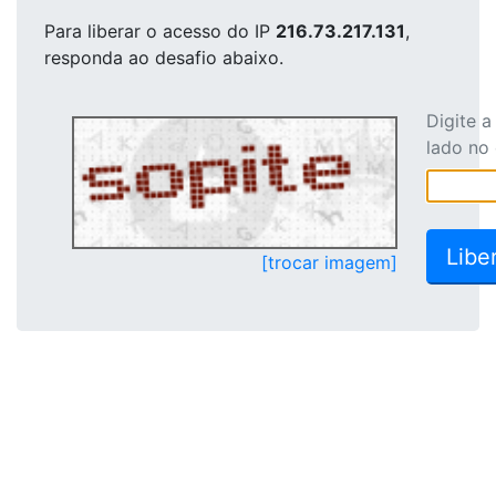
Para liberar o acesso
do IP
216.73.217.131
,
responda ao desafio abaixo.
Digite 
lado no
[trocar imagem]