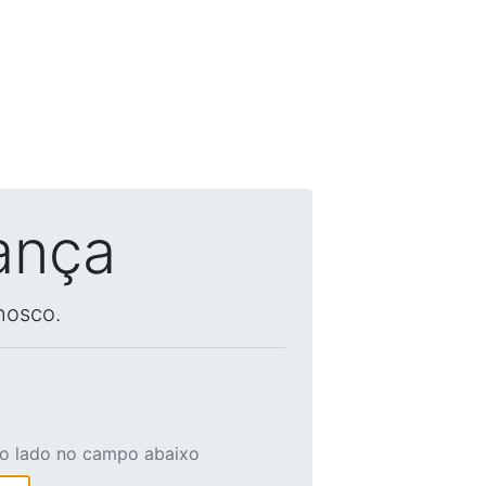
ança
nosco.
ao lado no campo abaixo