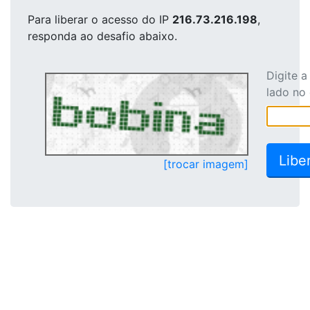
Para liberar o acesso
do IP
216.73.216.198
,
responda ao desafio abaixo.
Digite 
lado no
[trocar imagem]