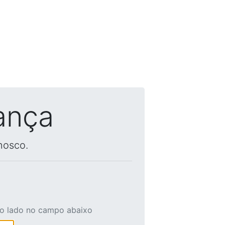
ança
nosco.
ao lado no campo abaixo