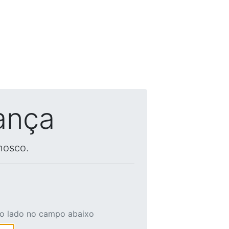
ança
nosco.
ao lado no campo abaixo