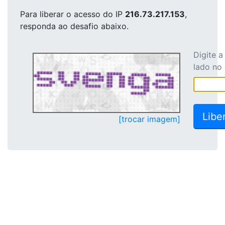
Para liberar o acesso
do IP
216.73.217.153
,
responda ao desafio abaixo.
Digite 
lado no
[trocar imagem]