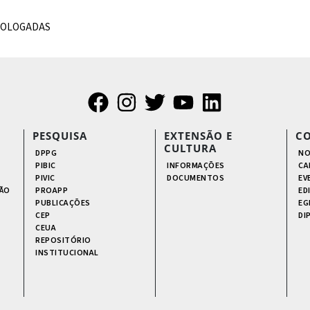
MOLOGADAS
PESQUISA
EXTENSÃO E
C
CULTURA
DPPG
NO
PIBIC
INFORMAÇÕES
CA
PIVIC
DOCUMENTOS
EV
ÃO
PROAPP
ED
PUBLICAÇÕES
EG
CEP
DI
CEUA
REPOSITÓRIO
INSTITUCIONAL