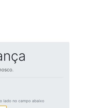
ança
nosco.
ao lado no campo abaixo