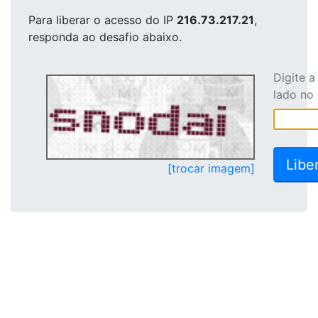
Para liberar o acesso
do IP
216.73.217.21
,
responda ao desafio abaixo.
Digite 
lado no
[trocar imagem]