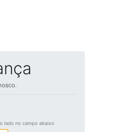
ança
nosco.
ao lado no campo abaixo