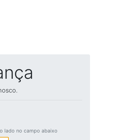
ança
nosco.
ao lado no campo abaixo