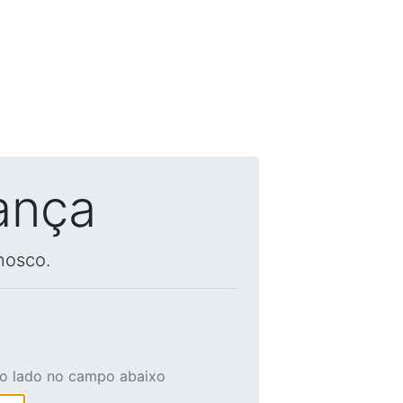
ança
nosco.
ao lado no campo abaixo