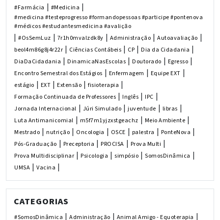
|
|
#Farmácia
#Medicina
#medicina #testeprogresso #formandopessoas #participe #pontenova
#médicos #estudantesmedicina #avalição
|
|
|
|
|
#OsSemLuz
7r1h0mvalzdk8y
Administração
Autoavaliação
|
|
|
|
beol4m86g8j4r22r
Ciências Contábeis
CP
Dia da Cidadania
|
|
|
|
DiaDaCidadania
DinamicaNasEscolas
Doutorado
Egresso
|
|
|
Encontro Semestral dos Estágios
Enfermagem
Equipe EXT
|
|
|
|
estágio
EXT
Extensão
fisioterapia
|
|
|
Formação Continuada de Professores
Inglês
IPC
|
|
|
|
Jornada Internacional
Júri Simulado
juventude
libras
|
|
|
Luta Antimanicomial
m5f7m1yjzxstgeachz
Meio Ambiente
|
|
|
|
|
|
Mestrado
nutrição
Oncologia
OSCE
palestra
PonteNova
|
|
|
|
Pós-Graduação
Preceptoria
PROCISA
Prova Multi
|
|
|
|
Prova Multidisciplinar
Psicologia
simpósio
SomosDinâmica
|
|
UMSA
Vacina
CATEGORIAS
|
|
|
#SomosDinâmica
Administração
Animal Amigo - Equoterapia