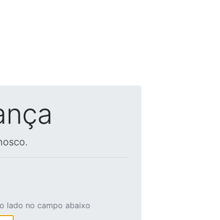
ança
nosco.
ao lado no campo abaixo