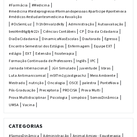
|
|
#Farmácia
#Medicina
#medicina #testeprogresso #formandopessoas #participe #pontenova
#médicos #estudantesmedicina #avalição
|
|
|
|
|
#OsSemLuz
7r1h0mvalzdk8y
Administração
Autoavaliação
|
|
|
|
beol4m86g8j4r22r
Ciências Contábeis
CP
Dia da Cidadania
|
|
|
|
DiaDaCidadania
DinamicaNasEscolas
Doutorado
Egresso
|
|
|
Encontro Semestral dos Estágios
Enfermagem
Equipe EXT
|
|
|
|
estágio
EXT
Extensão
fisioterapia
|
|
|
Formação Continuada de Professores
Inglês
IPC
|
|
|
|
Jornada Internacional
Júri Simulado
juventude
libras
|
|
|
Luta Antimanicomial
m5f7m1yjzxstgeachz
Meio Ambiente
|
|
|
|
|
|
Mestrado
nutrição
Oncologia
OSCE
palestra
PonteNova
|
|
|
|
Pós-Graduação
Preceptoria
PROCISA
Prova Multi
|
|
|
|
Prova Multidisciplinar
Psicologia
simpósio
SomosDinâmica
|
|
UMSA
Vacina
CATEGORIAS
|
|
|
#SomosDinâmica
Administração
Animal Amigo - Equoterapia