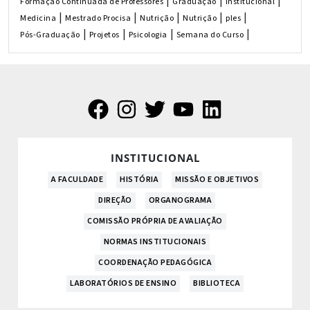
|
|
|
Formação Continuada de Professores
Graduação
Institucional
|
|
|
|
|
Medicina
Mestrado Procisa
Nutrição
Nutrição
ples
|
|
|
|
Pós-Graduação
Projetos
Psicologia
Semana do Curso
INSTITUCIONAL
A FACULDADE
HISTÓRIA
MISSÃO E OBJETIVOS
DIREÇÃO
ORGANOGRAMA
COMISSÃO PRÓPRIA DE AVALIAÇÃO
NORMAS INSTITUCIONAIS
COORDENAÇÃO PEDAGÓGICA
LABORATÓRIOS DE ENSINO
BIBLIOTECA