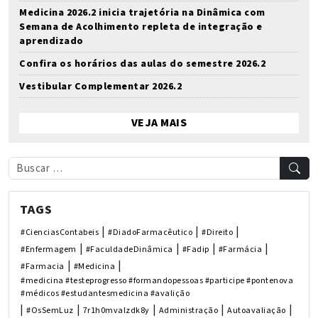
Medicina 2026.2 inicia trajetória na Dinâmica com
Semana de Acolhimento repleta de integração e
aprendizado
Confira os horários das aulas do semestre 2026.2
Vestibular Complementar 2026.2
VEJA MAIS
TAGS
|
|
|
#CienciasContabeis
#DiadoFarmacêutico
#Direito
|
|
|
|
#Enfermagem
#FaculdadeDinâmica
#Fadip
#Farmácia
|
|
#Farmacia
#Medicina
#medicina #testeprogresso #formandopessoas #participe #pontenova
#médicos #estudantesmedicina #avalição
|
|
|
|
|
#OsSemLuz
7r1h0mvalzdk8y
Administração
Autoavaliação