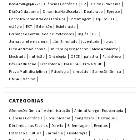
|
|
|
|
beol4m86g8j4r22r
Ciências Contábeis
CP
Dia da Cidadania
|
|
|
|
DiaDaCidadania
DinamicaNasEscolas
Doutorado
Egresso
|
|
|
Encontro Semestral dos Estágios
Enfermagem
Equipe EXT
|
|
|
|
estágio
EXT
Extensão
fisioterapia
|
|
|
Formação Continuada de Professores
Inglês
IPC
|
|
|
|
Jornada Internacional
Júri Simulado
juventude
libras
|
|
|
Luta Antimanicomial
m5f7m1yjzxstgeachz
Meio Ambiente
|
|
|
|
|
|
Mestrado
nutrição
Oncologia
OSCE
palestra
PonteNova
|
|
|
|
Pós-Graduação
Preceptoria
PROCISA
Prova Multi
|
|
|
|
Prova Multidisciplinar
Psicologia
simpósio
SomosDinâmica
|
|
UMSA
Vacina
CATEGORIAS
|
|
|
#SomosDinâmica
Administração
Animal Amigo - Equoterapia
|
|
|
|
Ciências Contábeis
Comunicados
Congressos
Destaque
|
|
|
|
Dinâmica nas Escolas
Direito
Enfermagem
Eventos
|
|
|
Extensão e Cultura
Farmácia
Fisioterapia