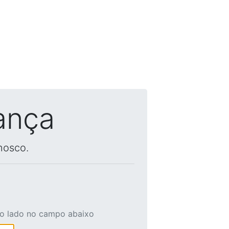
ança
nosco.
ao lado no campo abaixo