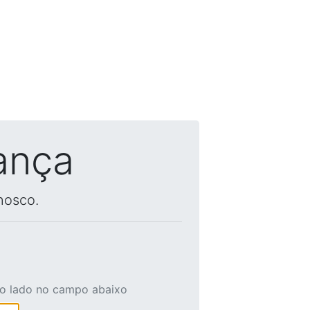
ança
nosco.
ao lado no campo abaixo