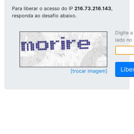
Para liberar o acesso
do IP
216.73.216.143
,
responda ao desafio abaixo.
Digite 
lado no
[trocar imagem]