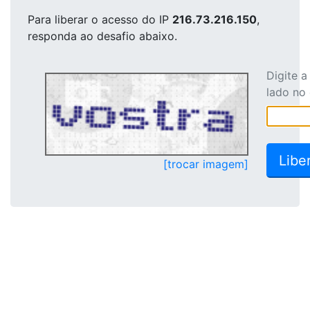
Para liberar o acesso
do IP
216.73.216.150
,
responda ao desafio abaixo.
Digite 
lado no
[trocar imagem]