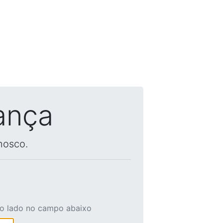
ança
nosco.
ao lado no campo abaixo