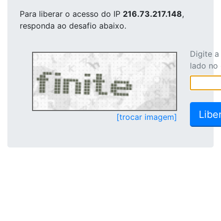
Para liberar o acesso
do IP
216.73.217.148
,
responda ao desafio abaixo.
Digite 
lado no
[trocar imagem]