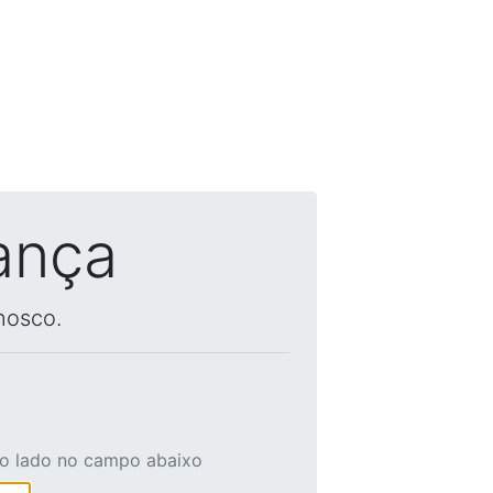
ança
nosco.
ao lado no campo abaixo