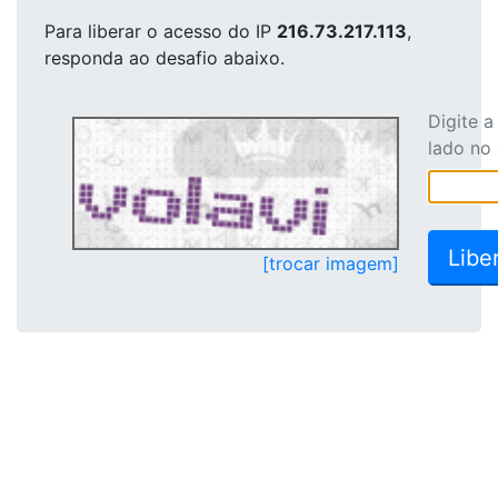
Para liberar o acesso
do IP
216.73.217.113
,
responda ao desafio abaixo.
Digite 
lado no
[trocar imagem]