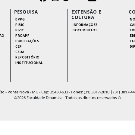
PESQUISA
EXTENSÃO E
C
CULTURA
DPPG
NO
PIBIC
INFORMAÇÕES
CA
PIVIC
DOCUMENTOS
EV
ÃO
PROAPP
ED
PUBLICAÇÕES
EG
CEP
DI
CEUA
REPOSITÓRIO
INSTITUCIONAL
aíso - Ponte Nova - MG - Cep: 35430-633 - Fones: (31) 3817-2010 | (31) 3817
©2026 Faculdade Dinamica - Todos os direitos reservados ®