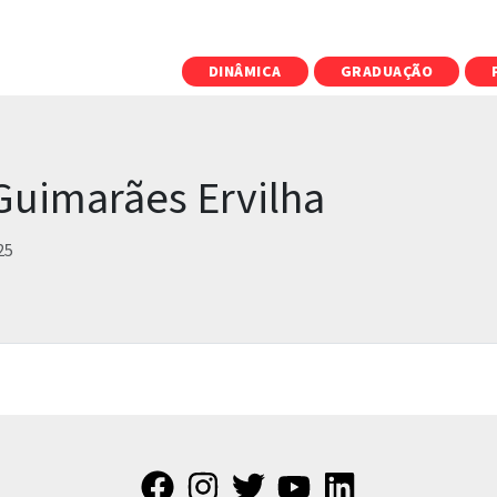
DINÂMICA
GRADUAÇÃO
 Guimarães Ervilha
25