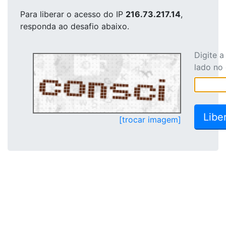
Para liberar o acesso
do IP
216.73.217.14
,
responda ao desafio abaixo.
Digite 
lado no
[trocar imagem]