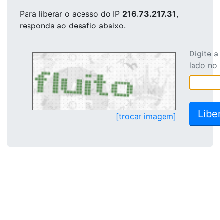
Para liberar o acesso
do IP
216.73.217.31
,
responda ao desafio abaixo.
Digite 
lado no
[trocar imagem]