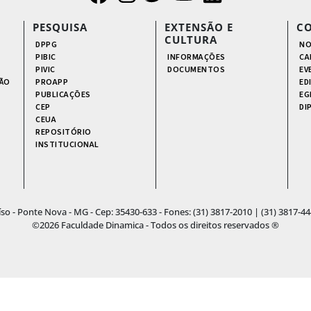
PESQUISA
EXTENSÃO E
C
CULTURA
DPPG
NO
PIBIC
INFORMAÇÕES
CA
PIVIC
DOCUMENTOS
EV
ÃO
PROAPP
ED
PUBLICAÇÕES
EG
CEP
DI
CEUA
REPOSITÓRIO
INSTITUCIONAL
aíso - Ponte Nova - MG - Cep: 35430-633 - Fones: (31) 3817-2010 | (31) 3817
©2026 Faculdade Dinamica - Todos os direitos reservados ®