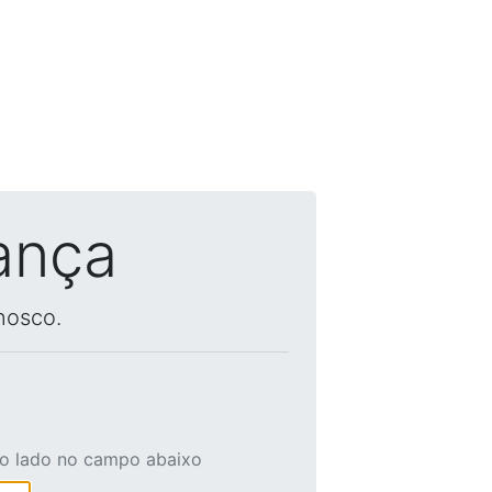
ança
nosco.
ao lado no campo abaixo