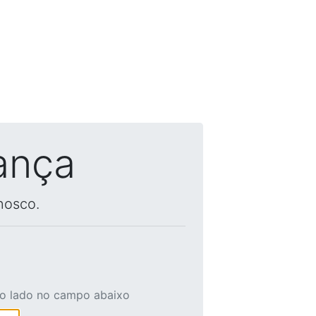
ança
nosco.
ao lado no campo abaixo