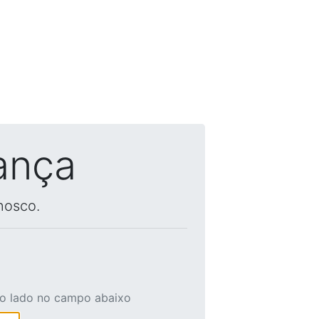
ança
nosco.
ao lado no campo abaixo