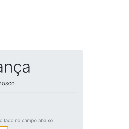
ança
nosco.
ao lado no campo abaixo