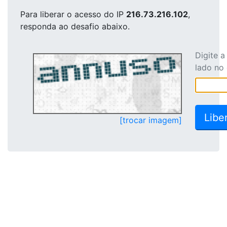
Para liberar o acesso
do IP
216.73.216.102
,
responda ao desafio abaixo.
Digite 
lado no
[trocar imagem]