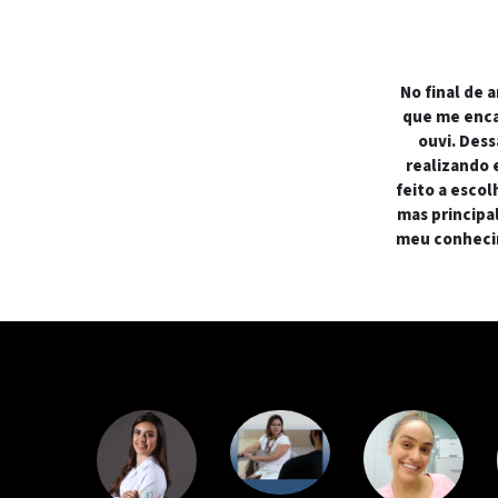
No final de 
que me enca
ouvi. Dess
realizando 
feito a escol
mas principa
meu conhecim