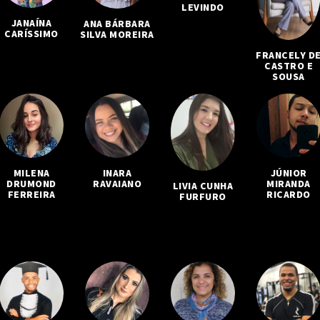
LEVINDO
JANAÍNA
ANA BÁRBARA
CARÍSSIMO
SILVA MOREIRA
FRANCELY D
CASTRO E
SOUSA
MILENA
INARA
JÚNIOR
DRUMOND
RAVAIANO
MIRANDA
LIVIA CUNHA
FERREIRA
RICARDO
FURFURO