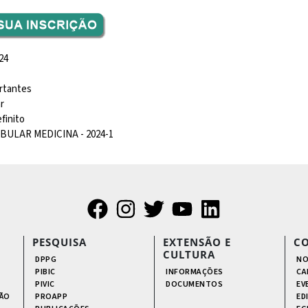
24
rtantes
r
efinito
IBULAR MEDICINA - 2024-1
PESQUISA
EXTENSÃO E
C
CULTURA
DPPG
NO
PIBIC
INFORMAÇÕES
CA
PIVIC
DOCUMENTOS
EV
ÃO
PROAPP
ED