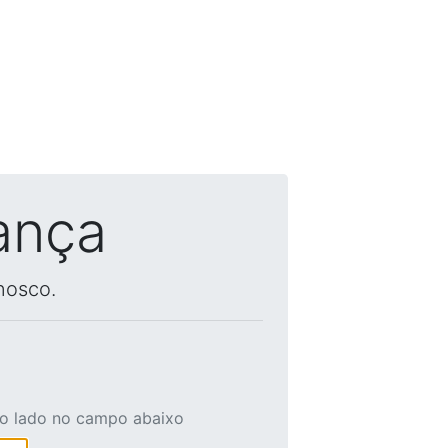
ança
nosco.
ao lado no campo abaixo