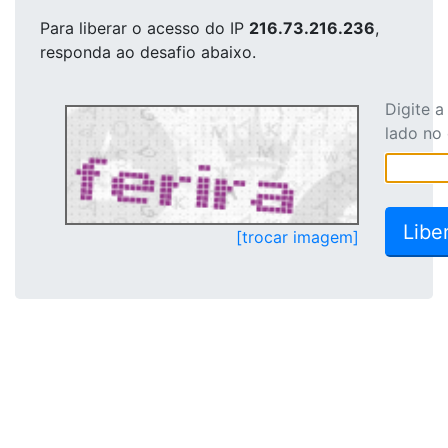
Para liberar o acesso
do IP
216.73.216.236
,
responda ao desafio abaixo.
Digite 
lado no
[trocar imagem]