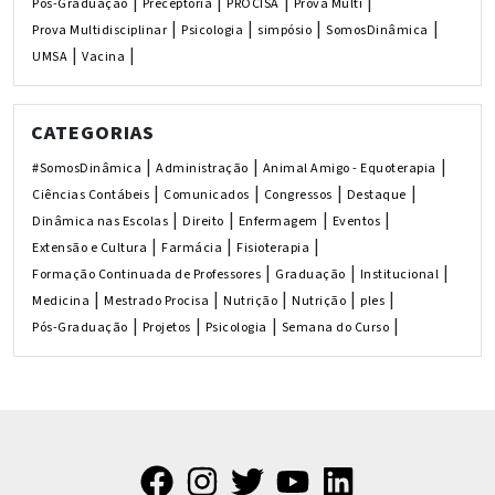
|
|
|
|
Pós-Graduação
Preceptoria
PROCISA
Prova Multi
|
|
|
|
Prova Multidisciplinar
Psicologia
simpósio
SomosDinâmica
|
|
UMSA
Vacina
CATEGORIAS
|
|
|
#SomosDinâmica
Administração
Animal Amigo - Equoterapia
|
|
|
|
Ciências Contábeis
Comunicados
Congressos
Destaque
|
|
|
|
Dinâmica nas Escolas
Direito
Enfermagem
Eventos
|
|
|
Extensão e Cultura
Farmácia
Fisioterapia
|
|
|
Formação Continuada de Professores
Graduação
Institucional
|
|
|
|
|
Medicina
Mestrado Procisa
Nutrição
Nutrição
ples
|
|
|
|
Pós-Graduação
Projetos
Psicologia
Semana do Curso