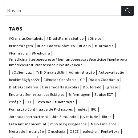
TAGS
|
|
|
#CienciasContabeis
#DiadoFarmacêutico
#Direito
|
|
|
|
#Enfermagem
#FaculdadeDinâmica
#Fadip
#Farmacia
|
|
#Farmácia
#Medicina
#medicina #testeprogresso #formandopessoas #participe #pontenova
#médicos #estudantesmedicina #avalição
|
|
|
|
|
#OsSemLuz
7r1h0mvalzdk8y
Administração
Autoavaliação
|
|
|
|
beol4m86g8j4r22r
Ciências Contábeis
CP
Dia da Cidadania
|
|
|
|
DiaDaCidadania
DinamicaNasEscolas
Doutorado
Egresso
|
|
|
Encontro Semestral dos Estágios
Enfermagem
Equipe EXT
|
|
|
|
estágio
EXT
Extensão
fisioterapia
|
|
|
Formação Continuada de Professores
Inglês
IPC
|
|
|
|
Jornada Internacional
Júri Simulado
juventude
libras
|
|
|
Luta Antimanicomial
m5f7m1yjzxstgeachz
Meio Ambiente
|
|
|
|
|
|
Mestrado
nutrição
Oncologia
OSCE
palestra
PonteNova