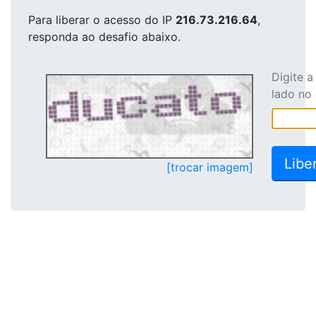
Para liberar o acesso
do IP
216.73.216.64
,
responda ao desafio abaixo.
Digite 
lado no
[trocar imagem]