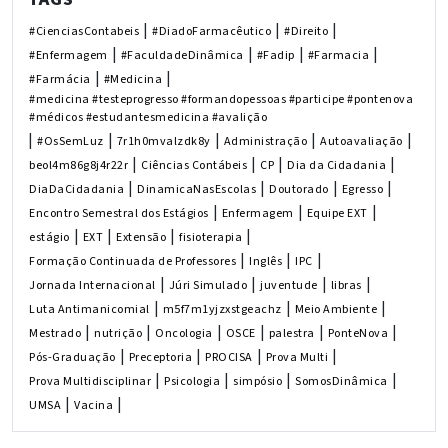
|
|
|
#CienciasContabeis
#DiadoFarmacêutico
#Direito
|
|
|
|
#Enfermagem
#FaculdadeDinâmica
#Fadip
#Farmacia
|
|
#Farmácia
#Medicina
#medicina #testeprogresso #formandopessoas #participe #pontenova
#médicos #estudantesmedicina #avalição
|
|
|
|
|
#OsSemLuz
7r1h0mvalzdk8y
Administração
Autoavaliação
|
|
|
|
beol4m86g8j4r22r
Ciências Contábeis
CP
Dia da Cidadania
|
|
|
|
DiaDaCidadania
DinamicaNasEscolas
Doutorado
Egresso
|
|
|
Encontro Semestral dos Estágios
Enfermagem
Equipe EXT
|
|
|
|
estágio
EXT
Extensão
fisioterapia
|
|
|
Formação Continuada de Professores
Inglês
IPC
|
|
|
|
Jornada Internacional
Júri Simulado
juventude
libras
|
|
|
Luta Antimanicomial
m5f7m1yjzxstgeachz
Meio Ambiente
|
|
|
|
|
|
Mestrado
nutrição
Oncologia
OSCE
palestra
PonteNova
|
|
|
|
Pós-Graduação
Preceptoria
PROCISA
Prova Multi
|
|
|
|
Prova Multidisciplinar
Psicologia
simpósio
SomosDinâmica
|
|
UMSA
Vacina