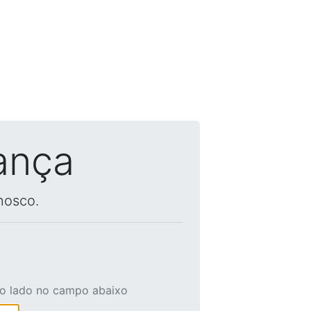
ança
nosco.
ao lado no campo abaixo