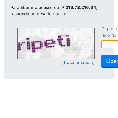
Para liberar o acesso
do IP
216.73.216.64
,
responda ao desafio abaixo.
Digite 
lado no
[trocar imagem]