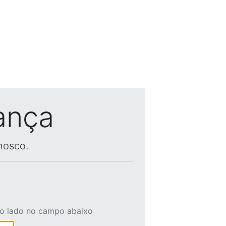
ança
nosco.
ao lado no campo abaixo