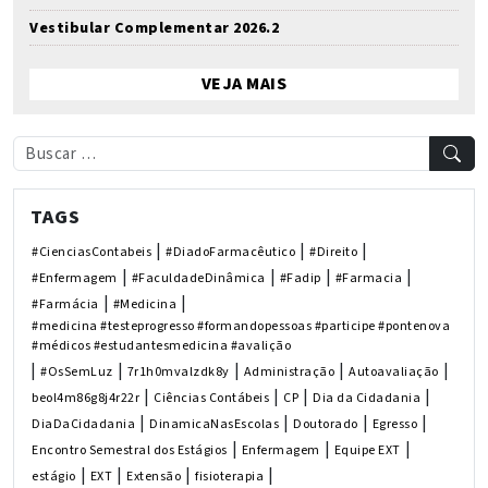
Vestibular Complementar 2026.2
VEJA MAIS
TAGS
|
|
|
#CienciasContabeis
#DiadoFarmacêutico
#Direito
|
|
|
|
#Enfermagem
#FaculdadeDinâmica
#Fadip
#Farmacia
|
|
#Farmácia
#Medicina
#medicina #testeprogresso #formandopessoas #participe #pontenova
#médicos #estudantesmedicina #avalição
|
|
|
|
|
#OsSemLuz
7r1h0mvalzdk8y
Administração
Autoavaliação
|
|
|
|
beol4m86g8j4r22r
Ciências Contábeis
CP
Dia da Cidadania
|
|
|
|
DiaDaCidadania
DinamicaNasEscolas
Doutorado
Egresso
|
|
|
Encontro Semestral dos Estágios
Enfermagem
Equipe EXT
|
|
|
|
estágio
EXT
Extensão
fisioterapia