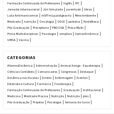
|
|
|
Formação Continuada de Professores
Inglês
IPC
|
|
|
|
Jornada Internacional
Júri Simulado
juventude
libras
|
|
|
Luta Antimanicomial
m5f7m1yjzxstgeachz
Meio Ambiente
|
|
|
|
|
|
Mestrado
nutrição
Oncologia
OSCE
palestra
PonteNova
|
|
|
|
Pós-Graduação
Preceptoria
PROCISA
Prova Multi
|
|
|
|
Prova Multidisciplinar
Psicologia
simpósio
SomosDinâmica
|
|
UMSA
Vacina
CATEGORIAS
|
|
|
#SomosDinâmica
Administração
Animal Amigo - Equoterapia
|
|
|
|
Ciências Contábeis
Comunicados
Congressos
Destaque
|
|
|
|
Dinâmica nas Escolas
Direito
Enfermagem
Eventos
|
|
|
Extensão e Cultura
Farmácia
Fisioterapia
|
|
|
Formação Continuada de Professores
Graduação
Institucional
|
|
|
|
|
Medicina
Mestrado Procisa
Nutrição
Nutrição
ples
|
|
|
|
Pós-Graduação
Projetos
Psicologia
Semana do Curso