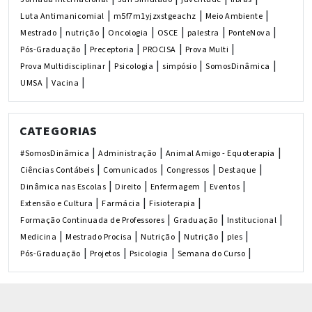
|
|
|
Luta Antimanicomial
m5f7m1yjzxstgeachz
Meio Ambiente
|
|
|
|
|
|
Mestrado
nutrição
Oncologia
OSCE
palestra
PonteNova
|
|
|
|
Pós-Graduação
Preceptoria
PROCISA
Prova Multi
|
|
|
|
Prova Multidisciplinar
Psicologia
simpósio
SomosDinâmica
|
|
UMSA
Vacina
CATEGORIAS
|
|
|
#SomosDinâmica
Administração
Animal Amigo - Equoterapia
|
|
|
|
Ciências Contábeis
Comunicados
Congressos
Destaque
|
|
|
|
Dinâmica nas Escolas
Direito
Enfermagem
Eventos
|
|
|
Extensão e Cultura
Farmácia
Fisioterapia
|
|
|
Formação Continuada de Professores
Graduação
Institucional
|
|
|
|
|
Medicina
Mestrado Procisa
Nutrição
Nutrição
ples
|
|
|
|
Pós-Graduação
Projetos
Psicologia
Semana do Curso