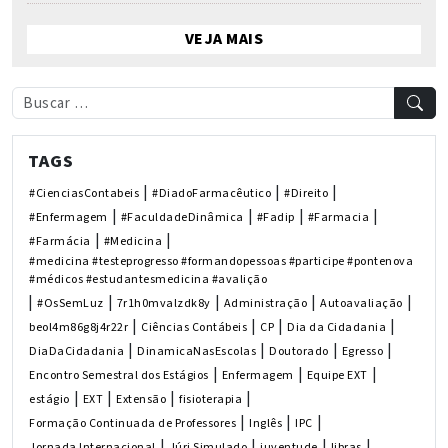
VEJA MAIS
TAGS
|
|
|
#CienciasContabeis
#DiadoFarmacêutico
#Direito
|
|
|
|
#Enfermagem
#FaculdadeDinâmica
#Fadip
#Farmacia
|
|
#Farmácia
#Medicina
#medicina #testeprogresso #formandopessoas #participe #pontenova
#médicos #estudantesmedicina #avalição
|
|
|
|
|
#OsSemLuz
7r1h0mvalzdk8y
Administração
Autoavaliação
|
|
|
|
beol4m86g8j4r22r
Ciências Contábeis
CP
Dia da Cidadania
|
|
|
|
DiaDaCidadania
DinamicaNasEscolas
Doutorado
Egresso
|
|
|
Encontro Semestral dos Estágios
Enfermagem
Equipe EXT
|
|
|
|
estágio
EXT
Extensão
fisioterapia
|
|
|
Formação Continuada de Professores
Inglês
IPC
|
|
|
|
Jornada Internacional
Júri Simulado
juventude
libras